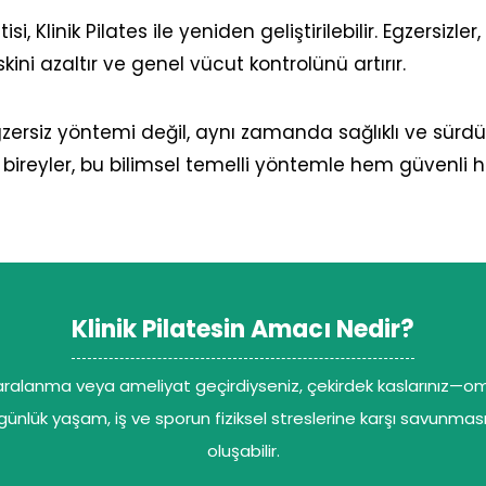
si, Klinik Pilates ile yeniden geliştirilebilir. Egzersiz
ini azaltır ve genel vücut kontrolünü artırır.
gzersiz yöntemi değil, aynı zamanda sağlıklı ve sürdü
 olan bireyler, bu bilimsel temelli yöntemle hem güvenli 
Klinik Pilatesin Amacı Nedir?
ir yaralanma veya ameliyat geçirdiyseniz, çekirdek kaslarınız
, günlük yaşam, iş ve sporun fiziksel streslerine karşı savunmas
oluşabilir.