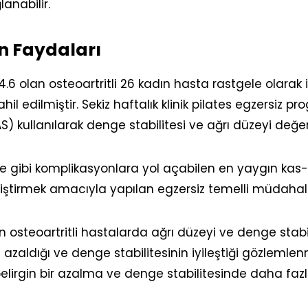
anabilir.
in Faydaları
6 olan osteoartritli 26 kadın hasta rastgele olarak i
il edilmiştir. Sekiz haftalık klinik pilates egzersiz 
S) kullanılarak denge stabilitesi ve ağrı düzeyi değerl
lite gibi komplikasyonlara yol açabilen en yaygın kas-i
liştirmek amacıyla yapılan egzersiz temelli müdaha
n osteoartritli hastalarda ağrı düzeyi ve denge stabilit
zaldığı ve denge stabilitesinin iyileştiği gözlemlenm
rgin bir azalma ve denge stabilitesinde daha fazla