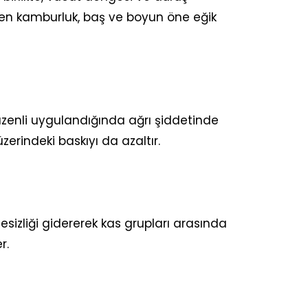
rülen kamburluk, baş ve boyun öne eğik
 düzenli uygulandığında ağrı şiddetinde
erindeki baskıyı da azaltır.
gesizliği gidererek kas grupları arasında
r.