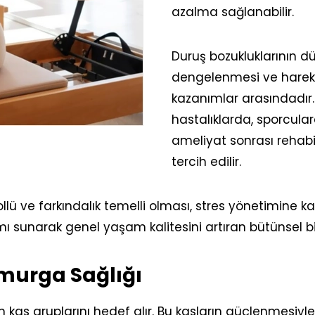
azalma sağlanabilir.
Duruş bozukluklarının dü
dengelenmesi ve hareket
kazanımlar arasındadır. A
hastalıklarda, sporcula
ameliyat sonrası rehabi
tercih edilir.
llü ve farkındalık temelli olması, stres yönetimine kat
mı sunarak genel yaşam kalitesini artıran bütünsel b
Omurga Sağlığı
n kas gruplarını hedef alır. Bu kasların güçlenmesiyle