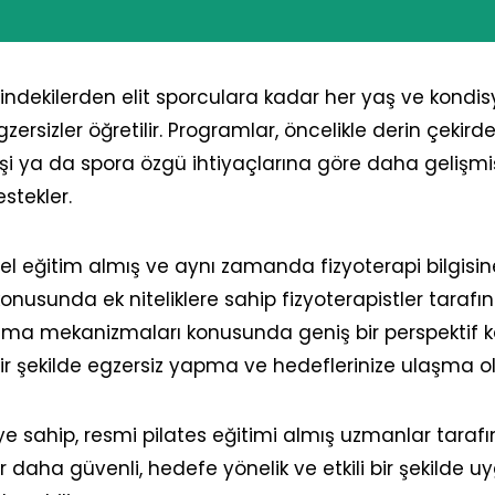
esindekilerden elit sporculara kadar her yaş ve kondi
gzersizler öğretilir. Programlar, öncelikle derin çekir
işi ya da spora özgü ihtiyaçlarına göre daha gelişmiş 
estekler.
zel eğitim almış ve aynı zamanda fizyoterapi bilgisi
 konusunda ek niteliklere sahip fizyoterapistler tarafı
anma mekanizmaları konusunda geniş bir perspektif kaz
bir şekilde egzersiz yapma ve hedeflerinize ulaşma o
giye sahip, resmi pilates eğitimi almış uzmanlar tarafı
r daha güvenli, hedefe yönelik ve etkili bir şekilde 